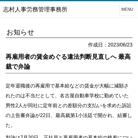
志村人事労務管理事務所
MENU
お知らせ
作成日：2023/06/23
再雇用者の賃金めぐる違法判断見直しへ 最高
裁で弁論
定年退職後の再雇用で基本給などの賃金が大幅に減額さ
れたのは不当だとして、名古屋自動車学校に勤めていた
男性2人が同社に定年前との差額分の支払いを求めた訴訟
の上告審弁論が22日、最高裁第1小法廷で開かれ、結審し
た。
判決は7月20日。正社員と再雇用者の基本給の格差につい