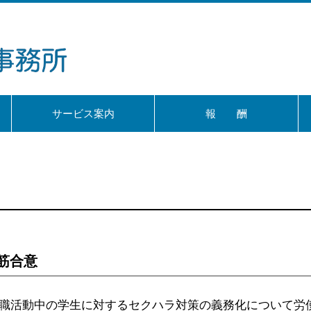
サービス案内
報 酬
筋合意
就職活動中の学生に対するセクハラ対策の義務化について労