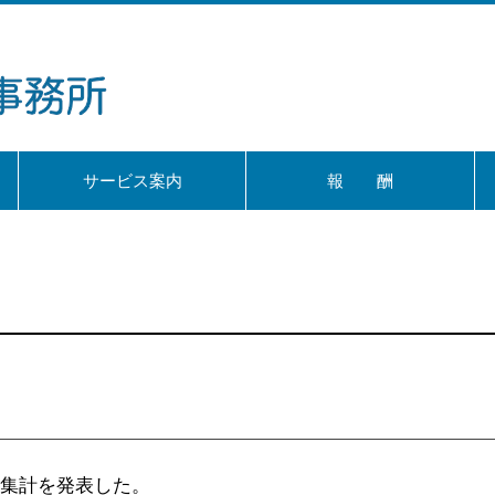
サービス案内
報 酬
細集計を発表した。